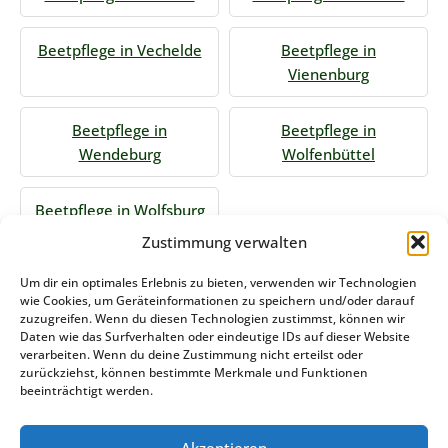
Beetpflege in Vechelde
Beetpflege in
Vienenburg
Beetpflege in
Beetpflege in
Wendeburg
Wolfenbüttel
Beetpflege in Wolfsburg
Zustimmung verwalten
Jetzt Anfrage stellen
Um dir ein optimales Erlebnis zu bieten, verwenden wir Technologien
wie Cookies, um Geräteinformationen zu speichern und/oder darauf
zuzugreifen. Wenn du diesen Technologien zustimmst, können wir
Daten wie das Surfverhalten oder eindeutige IDs auf dieser Website
Zum Formular
verarbeiten. Wenn du deine Zustimmung nicht erteilst oder
zurückziehst, können bestimmte Merkmale und Funktionen
Das könnte Sie auch interessieren
beeinträchtigt werden.
Akzeptieren