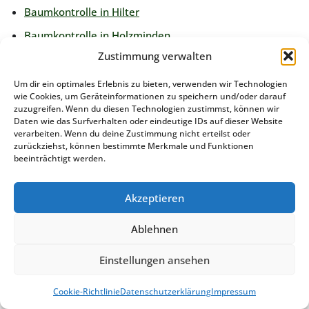
Baumkontrolle in Hilter
Baumkontrolle in Holzminden
Zustimmung verwalten
Baumkontrolle in Ilsede
Baumkontrolle in Isernhagen Farster Bauerschaft
Um dir ein optimales Erlebnis zu bieten, verwenden wir Technologien
wie Cookies, um Geräteinformationen zu speichern und/oder darauf
Baumkontrolle in Jever
zuzugreifen. Wenn du diesen Technologien zustimmst, können wir
Daten wie das Surfverhalten oder eindeutige IDs auf dieser Website
Baumkontrolle in Jork
verarbeiten. Wenn du deine Zustimmung nicht erteilst oder
zurückziehst, können bestimmte Merkmale und Funktionen
Baumkontrolle in Kirchlinteln
beeinträchtigt werden.
Baumkontrolle in Königslutter am Elm
Akzeptieren
Baumkontrolle in Langelsheim
Baumkontrolle in Leer
Ablehnen
Baumkontrolle in Lehre
Einstellungen ansehen
Baumkontrolle in Lehrte
Cookie-Richtlinie
Datenschutzerklärung
Impressum
Baumkontrolle in Lengede