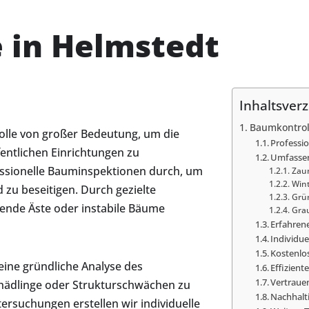
 in Helmstedt
Inhaltsverz
Baumkontrol
olle von großer Bedeutung, um die
Professi
entlichen Einrichtungen zu
Umfassen
essionelle Bauminspektionen durch, um
Zau
Wint
d zu beseitigen. Durch gezielte
Grü
de Äste oder instabile Bäume
Gra
Erfahren
Individu
Kostenlo
ine gründliche Analyse des
Effizien
Vertraue
hädlinge oder Strukturschwächen zu
Nachhalt
ersuchungen erstellen wir individuelle