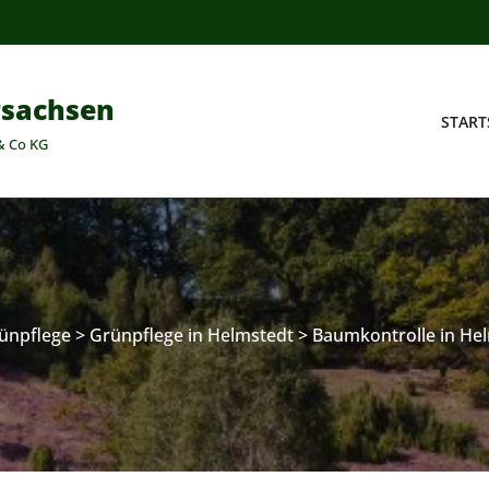
rsachsen
START
& Co KG
ünpflege
>
Grünpflege in Helmstedt
>
Baumkontrolle in He