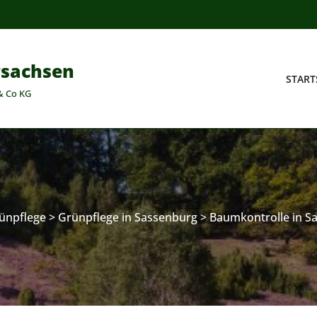
rsachsen
START
& Co KG
ünpflege
>
Grünpflege in Sassenburg
>
Baumkontrolle in S