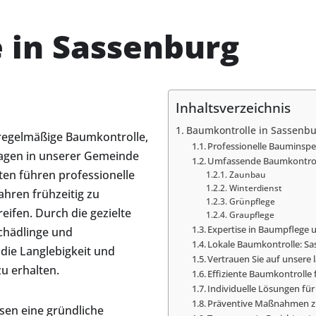
 in Sassenburg
Inhaltsverzeichnis
Baumkontrolle in Sassenb
 regelmäßige Baumkontrolle,
Professionelle Bauminspe
lagen in unserer Gemeinde
Umfassende Baumkontroll
ten führen professionelle
Zaunbau
Winterdienst
hren frühzeitig zu
Grünpflege
ifen. Durch die gezielte
Graupflege
Expertise in Baumpflege
chädlinge und
Lokale Baumkontrolle: 
 die Langlebigkeit und
Vertrauen Sie auf unsere 
u erhalten.
Effiziente Baumkontrolle 
Individuelle Lösungen fü
Präventive Maßnahmen z
en eine gründliche