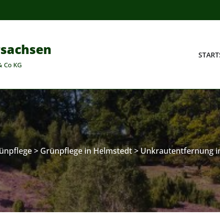
rsachsen
START
& Co KG
ünpflege
>
Grünpflege in Helmstedt
>
Unkrautentfernung i