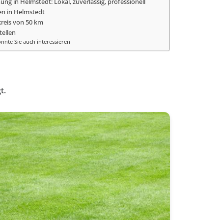
ng in Helmstedt: Lokal, zuverlässig, professionell
n in Helmstedt
reis von 50 km
tellen
nnte Sie auch interessieren
t.