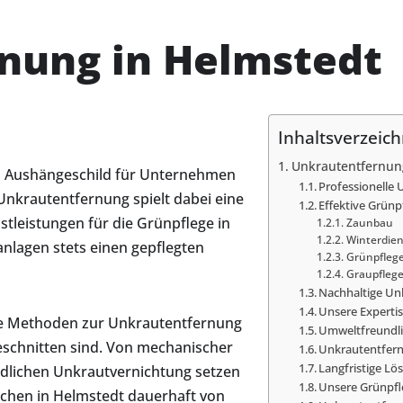
nung in Helmstedt
Inhaltsverzeich
Unkrautentfernun
ein Aushängeschild für Unternehmen
Professionell
krautentfernung spielt dabei eine
Effektive Grün
stleistungen für die Grünpflege in
Zaunbau
Winterdien
nlagen stets einen gepflegten
Grünpfleg
Graupfleg
Nachhaltige Un
Unsere Experti
ive Methoden zur Unkrautentfernung
Umweltfreundl
geschnitten sind. Von mechanischer
Unkrautentfern
Langfristige L
dlichen Unkrautvernichtung setzen
Unsere Grünpfl
ächen in Helmstedt dauerhaft von