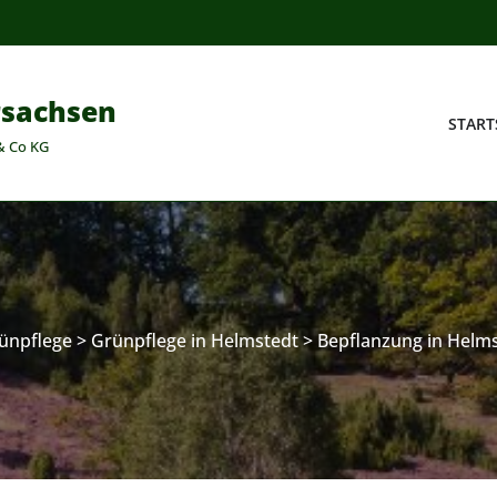
rsachsen
START
& Co KG
ünpflege
>
Grünpflege in Helmstedt
>
Bepflanzung in Helm