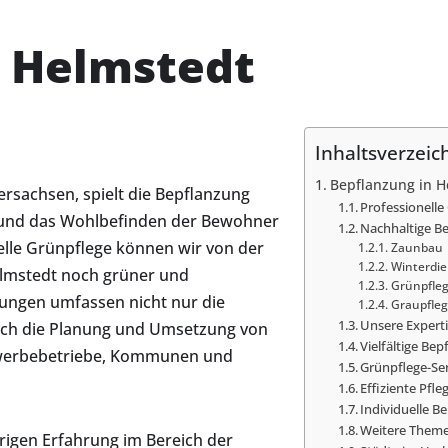
n Helmstedt
Inhaltsverzeic
Bepflanzung in H
ersachsen, spielt die Bepflanzung
Professionell
ät und das Wohlbefinden der Bewohner
Nachhaltige B
elle Grünpflege können wir von der
Zaunbau
Winterdie
Helmstedt noch grüner und
Grünpfle
tungen umfassen nicht nur die
Graupfle
Unsere Experti
uch die Planung und Umsetzung von
Vielfältige Be
ewerbebetriebe, Kommunen und
Grünpflege-Ser
Effiziente Pfl
Individuelle 
Weitere Theme
igen Erfahrung im Bereich der