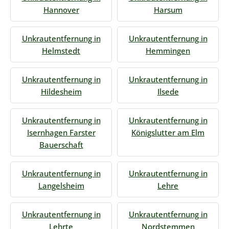
Hannover
Harsum
Unkrautentfernung in
Unkrautentfernung in
Helmstedt
Hemmingen
Unkrautentfernung in
Unkrautentfernung in
Hildesheim
Ilsede
Unkrautentfernung in
Unkrautentfernung in
Isernhagen Farster
Königslutter am Elm
Bauerschaft
Unkrautentfernung in
Unkrautentfernung in
Langelsheim
Lehre
Unkrautentfernung in
Unkrautentfernung in
Lehrte
Nordstemmen