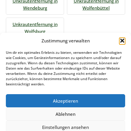
Unkrautentfernung in
Unkrautentfernung in
Wendeburg
Wolfenbüttel
Unkrautentfernung in
Wolfsburg
Zustimmung verwalten
Jetzt Anfrage stellen
Um dir ein optimales Erlebnis zu bieten, verwenden wir Technologien
wie Cookies, um Geräteinformationen zu speichern und/oder darauf
zuzugreifen. Wenn du diesen Technologien zustimmst, können wir
Daten wie das Surfverhalten oder eindeutige IDs auf dieser Website
Zum Formular
verarbeiten. Wenn du deine Zustimmung nicht erteilst oder
zurückziehst, können bestimmte Merkmale und Funktionen
Das könnte Sie auch interessieren
beeinträchtigt werden.
Akzeptieren
Winterdienst Rheinland-Pfalz
Ablehnen
Stemweder Service GmbH & Co KG
Einstellungen ansehen