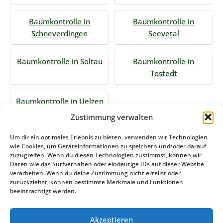
Baumkontrolle in
Baumkontrolle in
Schneverdingen
Seevetal
Baumkontrolle in Soltau
Baumkontrolle in
Tostedt
Baumkontrolle in Uelzen
Zustimmung verwalten
Jetzt Anfrage stellen
Um dir ein optimales Erlebnis zu bieten, verwenden wir Technologien
wie Cookies, um Geräteinformationen zu speichern und/oder darauf
zuzugreifen. Wenn du diesen Technologien zustimmst, können wir
Daten wie das Surfverhalten oder eindeutige IDs auf dieser Website
Zum Formular
verarbeiten. Wenn du deine Zustimmung nicht erteilst oder
zurückziehst, können bestimmte Merkmale und Funktionen
Das könnte Sie auch interessieren
beeinträchtigt werden.
Akzeptieren
Winterdienst Saarland