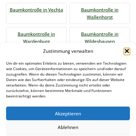
Baumkontrolle in Vechta
Baumkontrolle in
Wallenhorst
Baumkontrolle in
Baumkontrolle in
Wardenburg
Wildeshausen
Zustimmung verwalten
Jetzt Anfrage stellen
Um dir ein optimales Erlebnis zu bieten, verwenden wir Technologien
wie Cookies, um Geräteinformationen zu speichern und/oder darauf
zuzugreifen. Wenn du diesen Technologien zustimmst, können wir
Daten wie das Surfverhalten oder eindeutige IDs auf dieser Website
Zum Formular
verarbeiten. Wenn du deine Zustimmung nicht erteilst oder
zurückziehst, können bestimmte Merkmale und Funktionen
Das könnte Sie auch interessieren
beeinträchtigt werden.
Akzeptieren
Winterdienst Rheinland-Pfalz
Ablehnen
Stemweder Service GmbH & Co KG