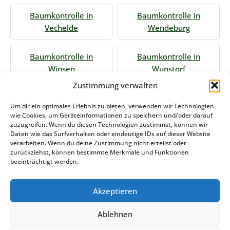
Baumkontrolle in
Baumkontrolle in
Vechelde
Wendeburg
Baumkontrolle in
Baumkontrolle in
Winsen
Wunstorf
Zustimmung verwalten
Jetzt Anfrage stellen
Um dir ein optimales Erlebnis zu bieten, verwenden wir Technologien
wie Cookies, um Geräteinformationen zu speichern und/oder darauf
zuzugreifen. Wenn du diesen Technologien zustimmst, können wir
Daten wie das Surfverhalten oder eindeutige IDs auf dieser Website
Zum Formular
verarbeiten. Wenn du deine Zustimmung nicht erteilst oder
zurückziehst, können bestimmte Merkmale und Funktionen
Das könnte Sie auch interessieren
beeinträchtigt werden.
Akzeptieren
Winterdienst Nordrhein-Westfalen
Ablehnen
Stemweder Service GmbH & Co KG