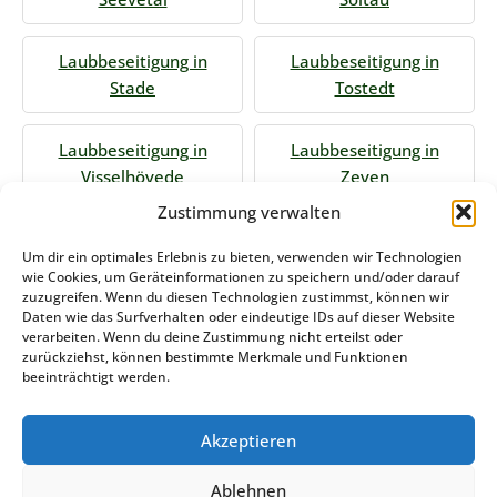
Laubbeseitigung in
Laubbeseitigung in
Stade
Tostedt
Laubbeseitigung in
Laubbeseitigung in
Visselhövede
Zeven
Zustimmung verwalten
Jetzt Anfrage stellen
Um dir ein optimales Erlebnis zu bieten, verwenden wir Technologien
wie Cookies, um Geräteinformationen zu speichern und/oder darauf
zuzugreifen. Wenn du diesen Technologien zustimmst, können wir
Daten wie das Surfverhalten oder eindeutige IDs auf dieser Website
Zum Formular
verarbeiten. Wenn du deine Zustimmung nicht erteilst oder
zurückziehst, können bestimmte Merkmale und Funktionen
Das könnte Sie auch interessieren
beeinträchtigt werden.
Akzeptieren
Winterdienst Sachsen-Anhalt
Ablehnen