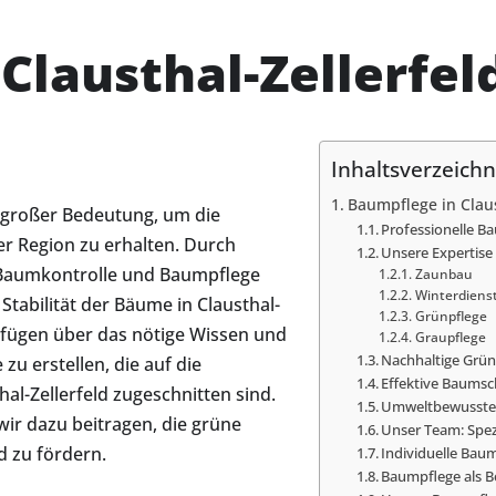
Clausthal-Zellerfel
Inhaltsverzeichn
Baumpflege in Claus
n großer Bedeutung, um die
Professionelle B
r Region zu erhalten. Durch
Unsere Expertis
Baumkontrolle und Baumpflege
Zaunbau
Winterdiens
tabilität der Bäume in Clausthal-
Grünpflege
rfügen über das nötige Wissen und
Graupflege
Nachhaltige Grün
zu erstellen, die auf die
Effektive Baumsc
al-Zellerfeld zugeschnitten sind.
Umweltbewusste 
ir dazu beitragen, die grüne
Unser Team: Spez
d zu fördern.
Individuelle Bau
Baumpflege als B