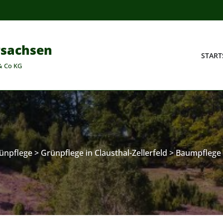
rsachsen
START
& Co KG
ünpflege
>
Grünpflege in Clausthal-Zellerfeld
>
Baumpflege i