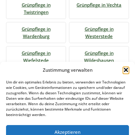
Grünpflege in
Grünpflege in Vechta
Twistringen
Grünpflege in
Grünpflege in
Wardenburg
Westerstede
Grünpflege in
Grünpflege in
Wiefelstede
Wildeshausen
Zustimmung verwalten
Jetzt Anfrage stellen
Um dir ein optimales Erlebnis zu bieten, verwenden wir Technologien
wie Cookies, um Geräteinformationen zu speichern und/oder darauf
zuzugreifen. Wenn du diesen Technologien zustimmst, können wir
Daten wie das Surfverhalten oder eindeutige IDs auf dieser Website
Zum Formular
verarbeiten. Wenn du deine Zustimmung nicht erteilst oder
zurückziehst, können bestimmte Merkmale und Funktionen
Das könnte Sie auch interessieren
beeinträchtigt werden.
Akzeptieren
Winterdienst Nordrhein-Westfalen