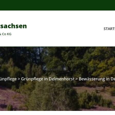
rsachsen
START
& Co KG
ünpflege
>
Grünpflege in Delmenhorst
>
Bewässerung in D