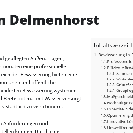
n Delmenhorst
Inhaltsverzeic
Bewässerung in 
nd gepflegten Außenanlagen,
Professionell
monaten eine professionelle
Effiziente Be
reich der Bewässerung bieten eine
Zaunbau
Winterdie
ommunen und öffentliche
Grünpfle
hneiderten Bewässerungssystemen
Graupfle
Maßgeschneid
d Beete optimal mit Wasser versorgt
Nachhaltige B
s Stadtbild zu verschönern.
Expertise in d
Optimierung d
Innovative Lö
en Anforderungen und
Umweltfreundl
stellen können. Durch eine