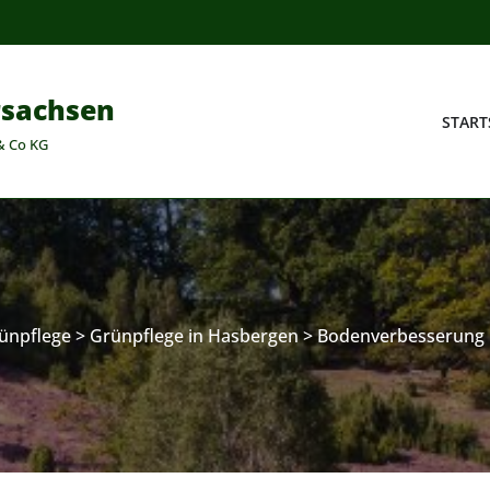
rsachsen
START
& Co KG
ünpflege
>
Grünpflege in Hasbergen
>
Bodenverbesserung 