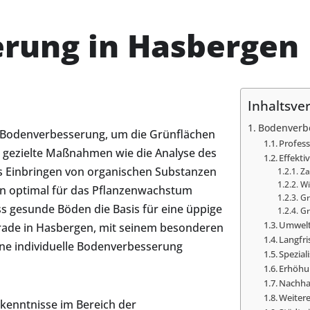
rung in Hasbergen
Inhaltsve
Bodenverb
 Bodenverbesserung, um die Grünflächen
Profess
 gezielte Maßnahmen wie die Analyse des
Effekt
s Einbringen von organischen Substanzen
Z
Wi
en optimal für das Pflanzenwachstum
Gr
ss gesunde Böden die Basis für eine üppige
Gr
Umwelt
erade in Hasbergen, mit seinem besonderen
Langfri
ine individuelle Bodenverbesserung
Spezia
Erhöhu
Nachhal
Weiter
kenntnisse im Bereich der