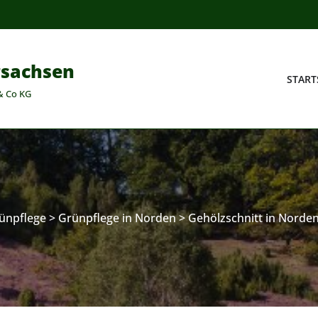
rsachsen
START
& Co KG
ünpflege
>
Grünpflege in Norden
>
Gehölzschnitt in Norde