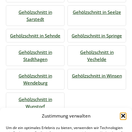
Gehölzschnitt in
Gehölzschnitt in Seelze
Sarstedt
Gehölzschnitt in Sehnde
Gehölzschnitt in Springe
Gehölzschnitt in
Gehölzschnitt in
Stadthagen
Vechelde
Gehölzschnitt in
Gehölzschnitt in Winsen
Wendeburg
Gehölzschnitt in
Wunstorf
Zustimmung verwalten
Jetzt Anfrage stellen
Um dir ein optimales Erlebnis zu bieten, verwenden wir Technologien