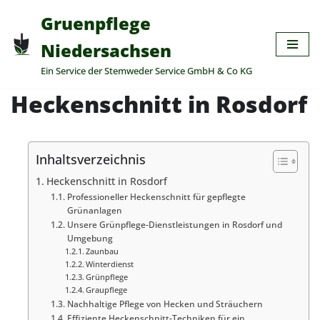
Gruenpflege
Zum
Niedersachsen
Inhalt
Ein Service der Stemweder Service GmbH & Co KG
springen
Heckenschnitt in Rosdorf
Inhaltsverzeichnis
Heckenschnitt in Rosdorf
Professioneller Heckenschnitt für gepflegte
Grünanlagen
Unsere Grünpflege-Dienstleistungen in Rosdorf und
Umgebung
Zaunbau
Winterdienst
Grünpflege
Graupflege
Nachhaltige Pflege von Hecken und Sträuchern
Effiziente Heckenschnitt-Techniken für ein