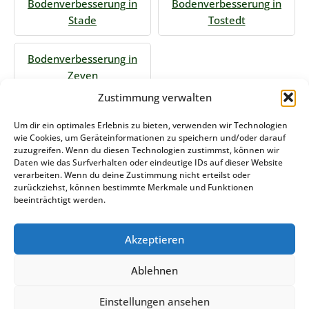
Bodenverbesserung in
Bodenverbesserung in
Stade
Tostedt
Bodenverbesserung in
Zeven
Zustimmung verwalten
Jetzt Anfrage stellen
Um dir ein optimales Erlebnis zu bieten, verwenden wir Technologien
wie Cookies, um Geräteinformationen zu speichern und/oder darauf
zuzugreifen. Wenn du diesen Technologien zustimmst, können wir
Daten wie das Surfverhalten oder eindeutige IDs auf dieser Website
Zum Formular
verarbeiten. Wenn du deine Zustimmung nicht erteilst oder
zurückziehst, können bestimmte Merkmale und Funktionen
Das könnte Sie auch interessieren
beeinträchtigt werden.
Akzeptieren
Winterdienst Mecklenburg Vorpommern
Ablehnen
Stemweder Service GmbH & Co KG
Einstellungen ansehen