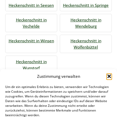
Heckenschnitt in Seesen
Heckenschnitt in Springe
Heckenschnitt in
Heckenschnitt in
Vechelde
Wendeburg
Heckenschnitt in Winsen
Heckenschnitt in
Wolfenbüttel
Heckenschnitt in
Wunstorf
Zustimmung verwalten
Jetzt Anfrage stellen
Um dir ein optimales Erlebnis zu bieten, verwenden wir Technologien
wie Cookies, um Geräteinformationen zu speichern und/oder darauf
zuzugreifen. Wenn du diesen Technologien zustimmst, können wir
Daten wie das Surfverhalten oder eindeutige IDs auf dieser Website
Zum Formular
verarbeiten. Wenn du deine Zustimmung nicht erteilst oder
zurückziehst, können bestimmte Merkmale und Funktionen
Das könnte Sie auch interessieren
beeinträchtigt werden.