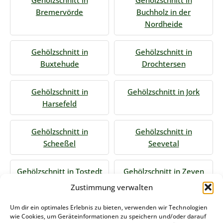
Gehölzschnitt in
Gehölzschnitt in
Bremervörde
Buchholz in der
Nordheide
Gehölzschnitt in
Gehölzschnitt in
Buxtehude
Drochtersen
Gehölzschnitt in
Gehölzschnitt in Jork
Harsefeld
Gehölzschnitt in
Gehölzschnitt in
Scheeßel
Seevetal
Gehölzschnitt in Tostedt
Gehölzschnitt in Zeven
Zustimmung verwalten
Jetzt Anfrage stellen
Um dir ein optimales Erlebnis zu bieten, verwenden wir Technologien
wie Cookies, um Geräteinformationen zu speichern und/oder darauf