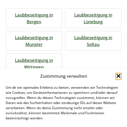
Laubbeseitigung in
Laubbeseitigung in
Bergen
Lüneburg
Laubbeseitigung in
Laubbeseitigung in
Munster
Soltau
Laubbeseitigung in
Wittingen
Zustimmung verwalten
Jetzt Anfrage stellen
Um dir ein optimales Erlebnis zu bieten, verwenden wir Technologien
wie Cookies, um Geräteinformationen zu speichern und/oder darauf
zuzugreifen. Wenn du diesen Technologien zustimmst, können wir
Daten wie das Surfverhalten oder eindeutige IDs auf dieser Website
Zum Formular
verarbeiten. Wenn du deine Zustimmung nicht erteilst oder
zurückziehst, können bestimmte Merkmale und Funktionen
Das könnte Sie auch interessieren
beeinträchtigt werden.