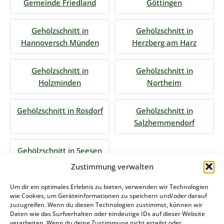
Gemeinde Friedland
Göttingen
Gehölzschnitt in
Gehölzschnitt in
Hannoversch Münden
Herzberg am Harz
Gehölzschnitt in
Gehölzschnitt in
Holzminden
Northeim
Gehölzschnitt in Rosdorf
Gehölzschnitt in
Salzhemmendorf
Gehölzschnitt in Seesen
Zustimmung verwalten
Jetzt Anfrage stellen
Um dir ein optimales Erlebnis zu bieten, verwenden wir Technologien
wie Cookies, um Geräteinformationen zu speichern und/oder darauf
zuzugreifen. Wenn du diesen Technologien zustimmst, können wir
Daten wie das Surfverhalten oder eindeutige IDs auf dieser Website
Zum Formular
verarbeiten. Wenn du deine Zustimmung nicht erteilst oder