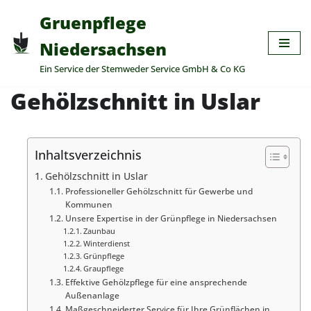
Gruenpflege
Zum
Niedersachsen
Inhalt
Ein Service der Stemweder Service GmbH & Co KG
springen
Gehölzschnitt in Uslar
Inhaltsverzeichnis
Gehölzschnitt in Uslar
Professioneller Gehölzschnitt für Gewerbe und
Kommunen
Unsere Expertise in der Grünpflege in Niedersachsen
Zaunbau
Winterdienst
Grünpflege
Graupflege
Effektive Gehölzpflege für eine ansprechende
Außenanlage
Maßgeschneiderter Service für Ihre Grünflächen in