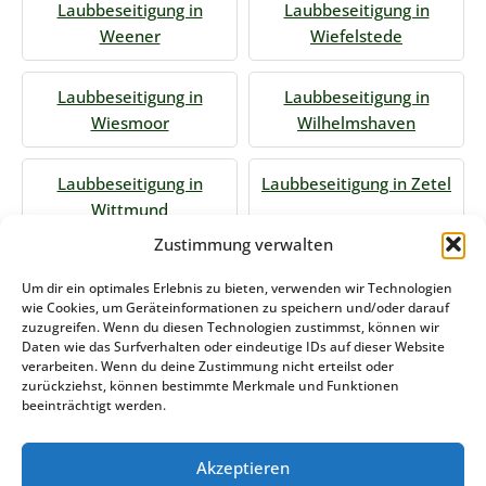
Laubbeseitigung in
Laubbeseitigung in
Weener
Wiefelstede
Laubbeseitigung in
Laubbeseitigung in
Wiesmoor
Wilhelmshaven
Laubbeseitigung in
Laubbeseitigung in Zetel
Wittmund
Zustimmung verwalten
Jetzt Anfrage stellen
Um dir ein optimales Erlebnis zu bieten, verwenden wir Technologien
wie Cookies, um Geräteinformationen zu speichern und/oder darauf
zuzugreifen. Wenn du diesen Technologien zustimmst, können wir
Daten wie das Surfverhalten oder eindeutige IDs auf dieser Website
Zum Formular
verarbeiten. Wenn du deine Zustimmung nicht erteilst oder
zurückziehst, können bestimmte Merkmale und Funktionen
Das könnte Sie auch interessieren
beeinträchtigt werden.
Akzeptieren
Winterdienst Nordrhein-Westfalen