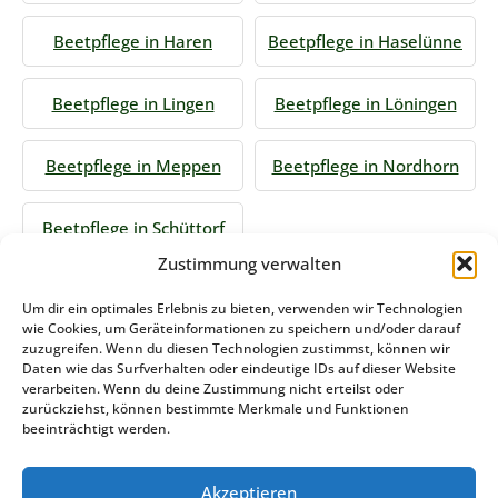
Beetpflege in Haren
Beetpflege in Haselünne
Beetpflege in Lingen
Beetpflege in Löningen
Beetpflege in Meppen
Beetpflege in Nordhorn
Beetpflege in Schüttorf
Zustimmung verwalten
Jetzt Anfrage stellen
Um dir ein optimales Erlebnis zu bieten, verwenden wir Technologien
wie Cookies, um Geräteinformationen zu speichern und/oder darauf
zuzugreifen. Wenn du diesen Technologien zustimmst, können wir
Daten wie das Surfverhalten oder eindeutige IDs auf dieser Website
Zum Formular
verarbeiten. Wenn du deine Zustimmung nicht erteilst oder
zurückziehst, können bestimmte Merkmale und Funktionen
Das könnte Sie auch interessieren
beeinträchtigt werden.
Akzeptieren
Winterdienst Saarland