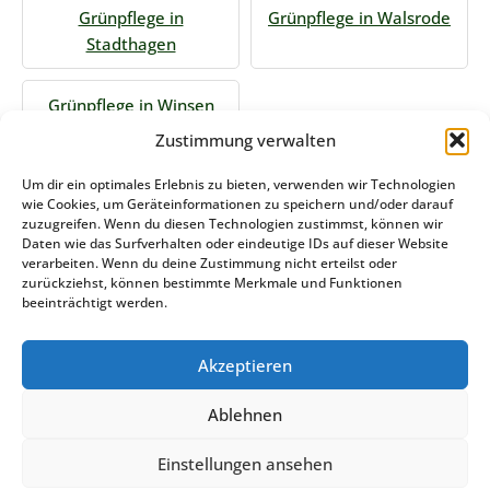
Grünpflege in
Grünpflege in Walsrode
Stadthagen
Grünpflege in Winsen
Zustimmung verwalten
Jetzt Anfrage stellen
Um dir ein optimales Erlebnis zu bieten, verwenden wir Technologien
wie Cookies, um Geräteinformationen zu speichern und/oder darauf
zuzugreifen. Wenn du diesen Technologien zustimmst, können wir
Daten wie das Surfverhalten oder eindeutige IDs auf dieser Website
Zum Formular
verarbeiten. Wenn du deine Zustimmung nicht erteilst oder
zurückziehst, können bestimmte Merkmale und Funktionen
Das könnte Sie auch interessieren
beeinträchtigt werden.
Akzeptieren
Winterdienst Bremen
Ablehnen
Stemweder Service GmbH & Co KG
Einstellungen ansehen
DATENSCHUTZERKLÄRUNG
COOKIE-RICHTLINIE (EU)