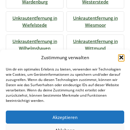
Wardenburg
Westerstede
Unkrautentfernung in
Unkrautentfernung in
Wiefelstede
Wiesmoor
Unkrautentfernung in
Unkrautentfernung in
Wilhelmshaven
Wittmund
Zustimmung verwalten
Jetzt Anfrage stellen
Um dir ein optimales Erlebnis zu bieten, verwenden wir Technologien
wie Cookies, um Geräteinformationen zu speichern und/oder darauf
zuzugreifen. Wenn du diesen Technologien zustimmst, können wir
Daten wie das Surfverhalten oder eindeutige IDs auf dieser Website
Zum Formular
verarbeiten. Wenn du deine Zustimmung nicht erteilst oder
zurückziehst, können bestimmte Merkmale und Funktionen
Das könnte Sie auch interessieren
beeinträchtigt werden.
Akzeptieren
Winterdienst Saarland