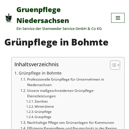
Gruenpflege
Zum
Niedersachsen
Inhalt
Ein Service der Stemweder Service GmbH & Co KG
springen
Grünpflege in Bohmte
Inhaltsverzeichnis
Grünpflege in Bohmte
Professionelle Grünpflege für Unternehmen in
Niedersachsen
Unsere maßgeschneiderten Grünpflege-
Dienstleistungen
Zaunbau
Winterdienst
Grünpflege
Graupflege
Nachhaltige Pflege von Grünanlagen für Kommunen
Effiziente Rasenpflege und Baumschnitt in der Region