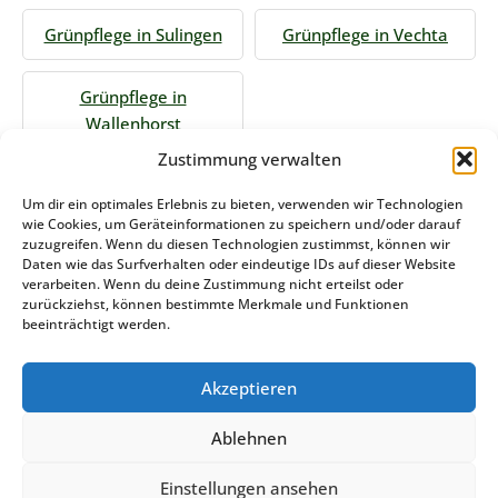
Grünpflege in Sulingen
Grünpflege in Vechta
Grünpflege in
Wallenhorst
Zustimmung verwalten
Jetzt Anfrage stellen
Um dir ein optimales Erlebnis zu bieten, verwenden wir Technologien
wie Cookies, um Geräteinformationen zu speichern und/oder darauf
zuzugreifen. Wenn du diesen Technologien zustimmst, können wir
Daten wie das Surfverhalten oder eindeutige IDs auf dieser Website
Zum Formular
verarbeiten. Wenn du deine Zustimmung nicht erteilst oder
zurückziehst, können bestimmte Merkmale und Funktionen
Das könnte Sie auch interessieren
beeinträchtigt werden.
Akzeptieren
Winterdienst Niedersachsen
Ablehnen
Stemweder Service GmbH & Co KG
Einstellungen ansehen