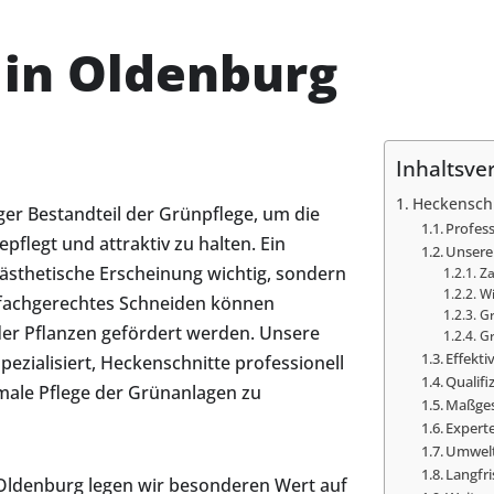
 in Oldenburg
Inhaltsve
Heckenschn
ger Bestandteil der Grünpflege, um die
Profes
pflegt und attraktiv zu halten. Ein
Unsere
 ästhetische Erscheinung wichtig, sondern
Z
Wi
 fachgerechtes Schneiden können
Gr
er Pflanzen gefördert werden. Unsere
Gr
Effekt
ezialisiert, Heckenschnitte professionell
Qualif
male Pflege der Grünanlagen zu
Maßges
Expert
Umwelt
Langfri
 Oldenburg legen wir besonderen Wert auf