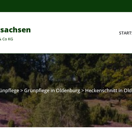
rsachsen
START
& Co KG
ünpflege
>
Grünpflege in Oldenburg
>
Heckenschnitt in Ol