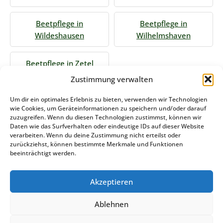
Beetpflege in
Beetpflege in
Wildeshausen
Wilhelmshaven
Beetpflege in Zetel
Zustimmung verwalten
Jetzt Anfrage stellen
Um dir ein optimales Erlebnis zu bieten, verwenden wir Technologien
wie Cookies, um Geräteinformationen zu speichern und/oder darauf
zuzugreifen. Wenn du diesen Technologien zustimmst, können wir
Daten wie das Surfverhalten oder eindeutige IDs auf dieser Website
Zum Formular
verarbeiten. Wenn du deine Zustimmung nicht erteilst oder
zurückziehst, können bestimmte Merkmale und Funktionen
Das könnte Sie auch interessieren
beeinträchtigt werden.
Akzeptieren
Winterdienst Nordrhein-Westfalen
Ablehnen
Stemweder Service GmbH & Co KG