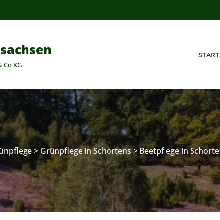
rsachsen
START
& Co KG
ünpflege
>
Grünpflege in Schortens
>
Beetpflege in Schort