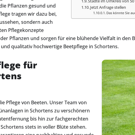
Städte im Umkreis von 50
ie Pflanzen gesund und
Jetzt Anfrage stellen
flege tragen wir dazu bei,
Das könnte Sie au
 aussehen, sondern auch
rten Pflegekonzepte
e der Pflanzen und sorgen für eine blühende Vielfalt in den
 und qualitativ hochwertige Beetpflege in Schortens.
lege für
rtens
die Pflege von Beeten. Unser Team von
rünanlagen in Schortens zu verschönern
tentfernung bis hin zur fachgerechten
Schortens stets in voller Blüte stehen.