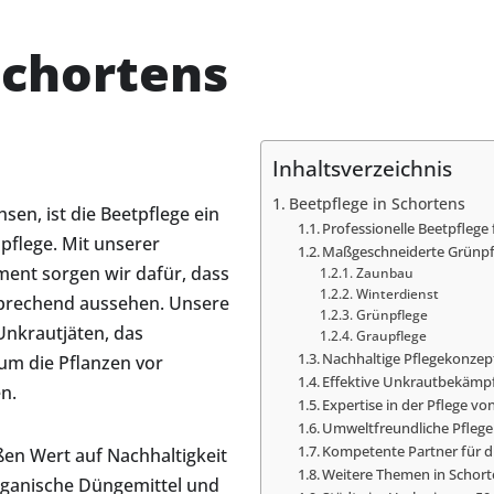
Schortens
Inhaltsverzeichnis
Beetpflege in Schortens
sen, ist die Beetpflege ein
Professionelle Beetpflege
pflege. Mit unserer
Maßgeschneiderte Grünpf
ent sorgen wir dafür, dass
Zaunbau
Winterdienst
nsprechend aussehen. Unsere
Grünpflege
Unkrautjäten, das
Graupflege
Nachhaltige Pflegekonzept
um die Pflanzen vor
Effektive Unkrautbekämpf
n.
Expertise in der Pflege 
Umweltfreundliche Pfleg
Kompetente Partner für d
ßen Wert auf Nachhaltigkeit
Weitere Themen in Schort
rganische Düngemittel und