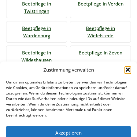
Beetpflege in
Beetpflege in Verden
Twistringen
Beetpflege in
Beetpflege in
Wardenburg
Wiefelstede
Beetpflege in
Beetpflege in Zeven
Wildeshausen
Zustimmung verwalten
Jetzt Anfrage stellen
Um dir ein optimales Erlebnis zu bieten, verwenden wir Technologien
wie Cookies, um Geräteinformationen zu speichern und/oder darauf
zuzugreifen. Wenn du diesen Technologien zustimmst, können wir
Daten wie das Surfverhalten oder eindeutige IDs auf dieser Website
Zum Formular
verarbeiten. Wenn du deine Zustimmung nicht erteilst oder
zurückziehst, können bestimmte Merkmale und Funktionen
Das könnte Sie auch interessieren
beeinträchtigt werden.
Akzeptieren
Winterdienst Mecklenburg Vorpommern