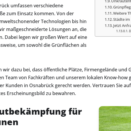
Unkrautentf
rück umfassen verschiedene
Grünpfleg
öße zum Einsatz kommen. Von der
Weitere T
Städte im
mweltschonender Technologien bis hin
Jetzt Anfr
wir maßgeschneiderte Lösungen an, die
D
en. Dabei legen wir großen Wert auf eine
sweise, um sowohl die Grünflächen als
wir dazu bei, dass öffentliche Plätze, Firmengelände und
n Team von Fachkräften und unserem lokalen Know-how gar
rer Kunden in Osnabrück gerecht werden. Vertrauen Sie auf
gtes Erscheinungsbild zu bewahren.
autbekämpfung für
unen