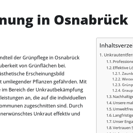
nung in Osnabrück
Inhaltsverze
Unkrautentfer
andteil der Grünpflege in Osnabrück
Professio
uberkeit von Grünflächen bei.
Effektive 
ästhetische Erscheinungsbild
Zaunb
Winte
t umliegender Pflanzen gefährden. Mit
Grünp
se im Bereich der Unkrautbekämpfung
Graup
Nachhaltig
eistungen an, die auf die individuellen
Unsere maß
ommunen zugeschnitten sind. Durch
Umweltfre
unerwünschtes Unkraut effektiv und
Langfristig
Unser Enga
Vertrauen S