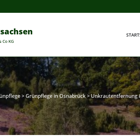
rsachsen
START
& Co KG
ünpflege
>
Grünpflege in Osnabrück
>
Unkrautentfernung 