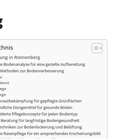
g
chnis
tung in Ronnenberg
le Bodenanalyse für eine gezielte Aufbereitung
 Methoden zur Bodenverbesserung
u
ienst
lege
ege
nkrautbekämpfung für gepflegte Grünflächen
dliche Düngemittel für gesunde Böden
derte Pflegekonzepte für jeden Bodentyp
Beratung für langfristige Bodengesundheit
Techniken zur Bodenlockerung und Belüftung
le Rasenpflege für ein ansprechendes Erscheinungsbild