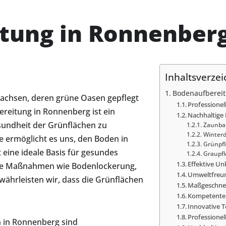
tung in Ronnenber
Inhaltsverzei
Bodenaufberei
sachsen, deren grüne Oasen gepflegt
Professionel
reitung in Ronnenberg ist ein
Nachhaltige
esundheit der Grünflächen zu
Zaunba
Winterd
e ermöglicht es uns, den Boden in
Grünpf
eine ideale Basis für gesundes
Graupfl
Effektive U
lte Maßnahmen wie Bodenlockerung,
Umweltfreun
ährleisten wir, dass die Grünflächen
Maßgeschnei
Kompetente 
Innovative 
Professionel
 in Ronnenberg sind