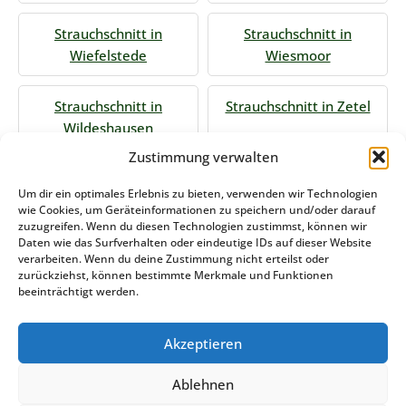
Strauchschnitt in
Strauchschnitt in
Wiefelstede
Wiesmoor
Strauchschnitt in
Strauchschnitt in Zetel
Wildeshausen
Zustimmung verwalten
Jetzt Anfrage stellen
Um dir ein optimales Erlebnis zu bieten, verwenden wir Technologien
wie Cookies, um Geräteinformationen zu speichern und/oder darauf
zuzugreifen. Wenn du diesen Technologien zustimmst, können wir
Daten wie das Surfverhalten oder eindeutige IDs auf dieser Website
Zum Formular
verarbeiten. Wenn du deine Zustimmung nicht erteilst oder
zurückziehst, können bestimmte Merkmale und Funktionen
Das könnte Sie auch interessieren
beeinträchtigt werden.
Akzeptieren
Winterdienst Sachsen-Anhalt
Ablehnen
Stemweder Service GmbH & Co KG