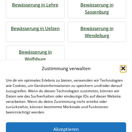
Bewässerung in Lehre
Bewässerung in
Sassenburg
Bewässerung in Uelzen
Bewässerung in
Wendeburg
Bewässerung in
Wolfsburg
Zustimmung verwalten
Jetzt Anfrage stellen
Um dir ein optimales Erlebnis zu bieten, verwenden wir Technologien
wie Cookies, um Geräteinformationen zu speichern und/oder darauf
zuzugreifen. Wenn du diesen Technologien zustimmst, können wir
Daten wie das Surfverhalten oder eindeutige IDs auf dieser Website
Zum Formular
verarbeiten. Wenn du deine Zustimmung nicht erteilst oder
zurückziehst, können bestimmte Merkmale und Funktionen
Das könnte Sie auch interessieren
beeinträchtigt werden.
Akzeptieren
Winterdienst Bremen