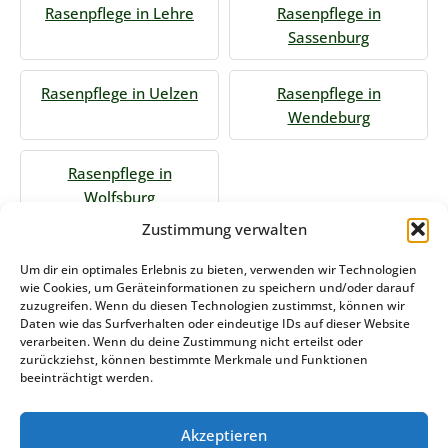
Rasenpflege in Lehre
Rasenpflege in
Sassenburg
Rasenpflege in Uelzen
Rasenpflege in
Wendeburg
Rasenpflege in
Wolfsburg
Zustimmung verwalten
Jetzt Anfrage stellen
Um dir ein optimales Erlebnis zu bieten, verwenden wir Technologien
wie Cookies, um Geräteinformationen zu speichern und/oder darauf
zuzugreifen. Wenn du diesen Technologien zustimmst, können wir
Daten wie das Surfverhalten oder eindeutige IDs auf dieser Website
Zum Formular
verarbeiten. Wenn du deine Zustimmung nicht erteilst oder
zurückziehst, können bestimmte Merkmale und Funktionen
Das könnte Sie auch interessieren
beeinträchtigt werden.
Akzeptieren
Winterdienst Niedersachsen