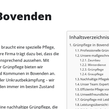
 Bovenden
Inhaltsverzeichnis
Grünpflege in Boven
braucht eine spezielle Pflege,
Professionelle Gr
re Firma trägt dazu bei, dass die
Unsere maßgeschnei
 ansprechend aussehen. Mit
Zaunbau
Winterdienst
r Grünpflege bieten wir
Grünpflege
nd Kommunen in Bovenden an.
Graupflege
Nachhaltige Pflege
oder Unkrautbekämpfung – wir
Unser Team: Expert
nden immer im besten Zustand
Effiziente Pflege v
Umweltfreundliche 
Grünpflege mit Lei
Leistungsübersicht
ine nachhaltige Grünpflege, die