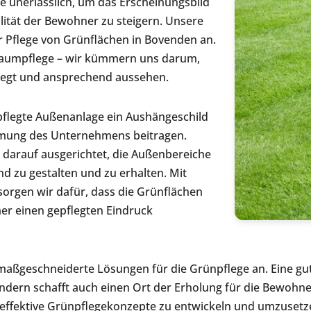
ge unerlässlich, um das Erscheinungsbild
ität der Bewohner zu steigern. Unsere
r Pflege von Grünflächen in Bovenden an.
Baumpflege – wir kümmern uns darum,
flegt und ansprechend aussehen.
pflegte Außenanlage ein Aushängeschild
mung des Unternehmens beitragen.
 darauf ausgerichtet, die Außenbereiche
 zu gestalten und zu erhalten. Mit
orgen wir dafür, dass die Grünflächen
r einen gepflegten Eindruck
ßgeschneiderte Lösungen für die Grünpflege an. Eine gut g
ndern schafft auch einen Ort der Erholung für die Bewohne
effektive Grünpflegekonzepte zu entwickeln und umzusetz