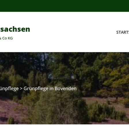
rsachsen
START
& Co KG
ünpflege
>
Grünpflege in Bovenden