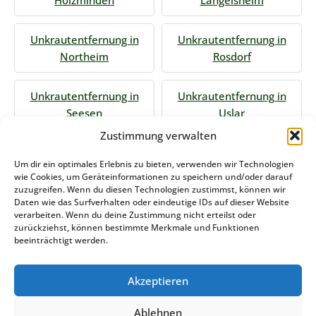
Holzminden
Langelsheim
Unkrautentfernung in
Unkrautentfernung in
Northeim
Rosdorf
Unkrautentfernung in
Unkrautentfernung in
Seesen
Uslar
Zustimmung verwalten
Jetzt Anfrage stellen
Um dir ein optimales Erlebnis zu bieten, verwenden wir Technologien
wie Cookies, um Geräteinformationen zu speichern und/oder darauf
zuzugreifen. Wenn du diesen Technologien zustimmst, können wir
Daten wie das Surfverhalten oder eindeutige IDs auf dieser Website
Zum Formular
verarbeiten. Wenn du deine Zustimmung nicht erteilst oder
zurückziehst, können bestimmte Merkmale und Funktionen
Das könnte Sie auch interessieren
beeinträchtigt werden.
Akzeptieren
Winterdienst Bremen
Ablehnen