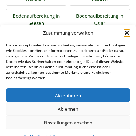
Bodenaufbereitung in
Bodenaufbereitung in
Seesen
Uslar
Zustimmung verwalten
Jetzt Anfrage stellen
Um dir ein optimales Erlebnis zu bieten, verwenden wir Technologien
wie Cookies, um Geräteinformationen zu speichern und/oder darauf
zuzugreifen. Wenn du diesen Technologien zustimmst, können wir
Daten wie das Surfverhalten oder eindeutige IDs auf dieser Website
Zum Formular
verarbeiten. Wenn du deine Zustimmung nicht erteilst oder
zurückziehst, können bestimmte Merkmale und Funktionen
Das könnte Sie auch interessieren
beeinträchtigt werden.
Akzeptieren
Winterdienst Brandenburg
Ablehnen
Stemweder Service GmbH & Co KG
Einstellungen ansehen
DATENSCHUTZERKLÄRUNG
COOKIE-RICHTLINIE (EU)
IMPRESSUM
KONTAKT