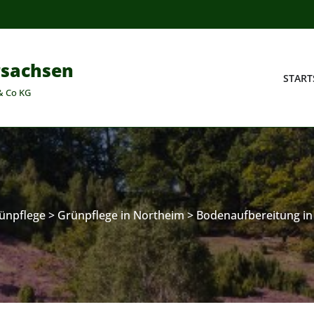
rsachsen
START
& Co KG
ünpflege
>
Grünpflege in Northeim
>
Bodenaufbereitung in