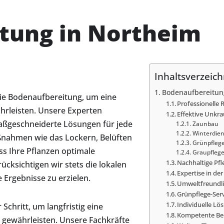
tung in Northeim
Inhaltsverzeich
Bodenaufbereitun
ie Bodenaufbereitung, um eine
Professionelle
hrleisten. Unsere Experten
Effektive Unk
aßgeschneiderte Lösungen für jede
Zaunbau
Winterdien
ßnahmen wie das Lockern, Belüften
Grünpfleg
s Ihre Pflanzen optimale
Graupfleg
Nachhaltige Pf
ksichtigen wir stets die lokalen
Expertise in d
Ergebnisse zu erzielen.
Umweltfreundl
Grünpflege-Ser
Individuelle Lö
Schritt, um langfristig eine
Kompetente Ber
 gewährleisten. Unsere Fachkräfte