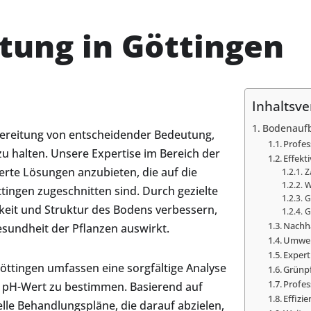
tung in Göttingen
Inhaltsve
Bodenaufb
bereitung von entscheidender Bedeutung,
Profes
u halten. Unsere Expertise im Bereich der
Effekt
rte Lösungen anzubieten, die auf die
Z
W
ingen zugeschnitten sind. Durch gezielte
G
eit und Struktur des Bodens verbessern,
G
Nachha
esundheit der Pflanzen auswirkt.
Umwel
Expert
tingen umfassen eine sorgfältige Analyse
Grünpf
Profes
 pH-Wert zu bestimmen. Basierend auf
Effizi
elle Behandlungspläne, die darauf abzielen,