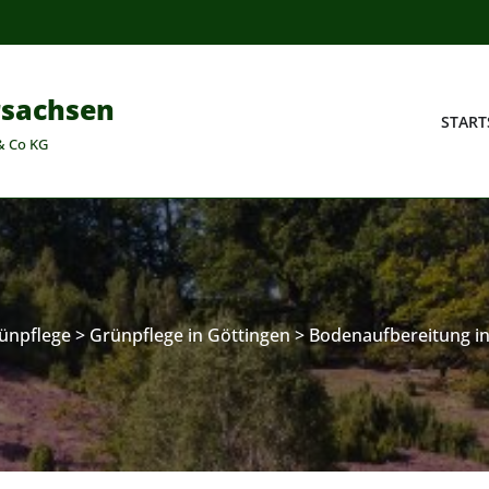
rsachsen
START
& Co KG
ünpflege
>
Grünpflege in Göttingen
>
Bodenaufbereitung in