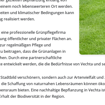
ner gezielten Bepflanzung entlang von
u einem noch lebenswerteren Ort werden.
heiten und klimatischer Bedingungen kann
g realisiert werden.
eine professionelle Grünpflegefirma
ng öffentlicher und privater Flächen an.
zur regelmäßigen Pflege und
 beitragen, dass die Grünanlagen in
hen. Durch eine partnerschaftliche
 entwickelt werden, die die Bedürfnisse von Vechta und s
 Stadtbild verschönern, sondern auch zur Artenvielfalt un
 die Schaffung von naturnahen Lebensräumen können ökol
sraum bieten. Eine nachhaltige Bepflanzung in Vechta ist 
halt der Biodiversität in der Region.