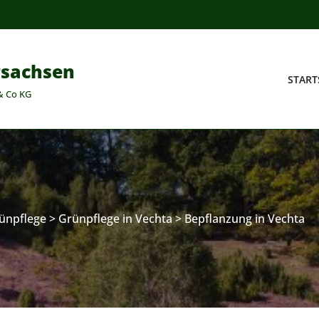
rsachsen
START
& Co KG
ünpflege
>
Grünpflege in Vechta
>
Bepflanzung in Vechta