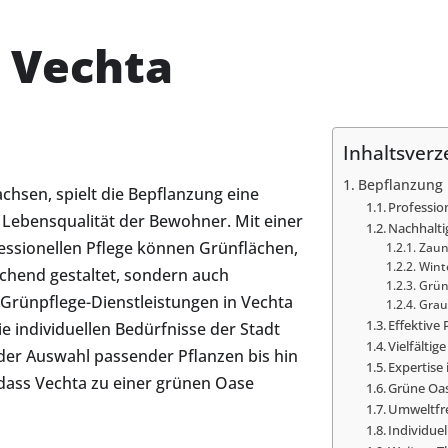
 Vechta
Inhaltsverz
Bepflanzung 
chsen, spielt die Bepflanzung eine
Professio
e Lebensqualität der Bewohner. Mit einer
Nachhalti
essionellen Pflege können Grünflächen,
Zau
Wint
echend gestaltet, sondern auch
Grün
Grünpflege-Dienstleistungen in Vechta
Grau
Effektive
e individuellen Bedürfnisse der Stadt
Vielfälti
der Auswahl passender Pflanzen bis hin
Expertise
 dass Vechta zu einer grünen Oase
Grüne Oas
Umweltfre
Individue