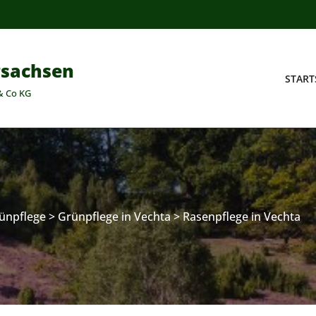
rsachsen
START
& Co KG
ünpflege
>
Grünpflege in Vechta
>
Rasenpflege in Vechta