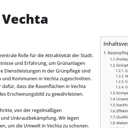
 Vechta
Inhaltsve
Rasenpfle
ntrale Rolle für die Attraktivität der Stadt.
Profes
nntnisse und Erfahrung, um Grünanlagen
Grünpf
e Dienstleistungen in der Grünpflege sind
Z
W
en und Kommunen in Vechta zugeschnitten.
G
 dafür, dass die Rasenflächen in Vechta
G
Kompet
es Erscheinungsbild zu gewährleisten.
Unsere
Nachha
hritte, von der regelmäßigen
Effekt
Qualit
g und Unkrautbekämpfung. Wir legen
Weiter
n, um die Umwelt in Vechta zu schonen.