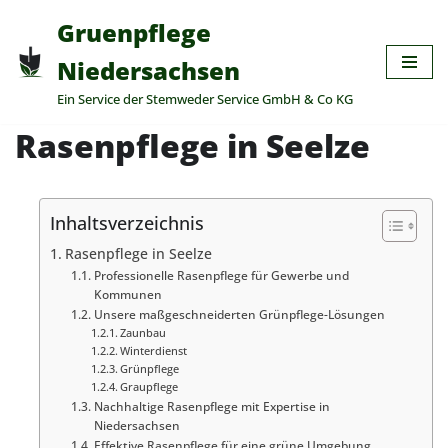
Gruenpflege
Zum
Niedersachsen
Inhalt
Ein Service der Stemweder Service GmbH & Co KG
springen
Rasenpflege in Seelze
Inhaltsverzeichnis
Rasenpflege in Seelze
Professionelle Rasenpflege für Gewerbe und
Kommunen
Unsere maßgeschneiderten Grünpflege-Lösungen
Zaunbau
Winterdienst
Grünpflege
Graupflege
Nachhaltige Rasenpflege mit Expertise in
Niedersachsen
Effektive Rasenpflege für eine grüne Umgebung