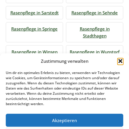
Rasenpflege in Sarstedt
Rasenpflege in Sehnde
Rasenpflege in Springe
Rasenpflege in
Stadthagen
Rasenpflege in Winsen
Rasenpflege in Wunstorf
Zustimmung verwalten
Jetzt Anfrage stellen
Um dir ein optimales Erlebnis zu bieten, verwenden wir Technologien
wie Cookies, um Geräteinformationen zu speichern und/oder darauf
zuzugreifen. Wenn du diesen Technologien zustimmst, können wir
Daten wie das Surfverhalten oder eindeutige IDs auf dieser Website
Zum Formular
verarbeiten. Wenn du deine Zustimmung nicht erteilst oder
zurückziehst, können bestimmte Merkmale und Funktionen
Das könnte Sie auch interessieren
beeinträchtigt werden.
Akzeptieren
Winterdienst Berlin