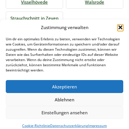
Visselhövede
Walsrode
Strauchschnitt in Zeven
Zustimmung verwalten
Jetzt Anfrage stellen
Um dir ein optimales Erlebnis zu bieten, verwenden wir Technologien
wie Cookies, um Geräteinformationen zu speichern und/oder darauf
zuzugreifen. Wenn du diesen Technologien zustimmst, können wir
Daten wie das Surfverhalten oder eindeutige IDs auf dieser Website
Zum Formular
verarbeiten. Wenn du deine Zustimmung nicht erteilst oder
zurückziehst, können bestimmte Merkmale und Funktionen
Das könnte Sie auch interessieren
beeinträchtigt werden.
Akzeptieren
Winterdienst Mecklenburg Vorpommern
Ablehnen
Stemweder Service GmbH & Co KG
Einstellungen ansehen
DATENSCHUTZERKLÄRUNG
COOKIE-RICHTLINIE (EU)
IMPRESSUM
KONTAKT
Cookie-Richtlinie
Datenschutzerklärung
Impressum