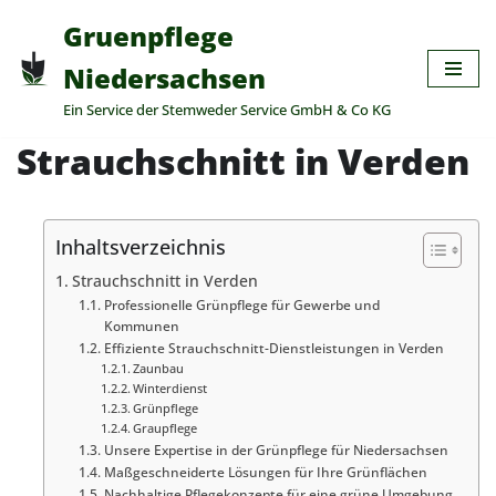
Gruenpflege
Zum
Niedersachsen
Inhalt
Ein Service der Stemweder Service GmbH & Co KG
springen
Strauchschnitt in Verden
Inhaltsverzeichnis
Strauchschnitt in Verden
Professionelle Grünpflege für Gewerbe und
Kommunen
Effiziente Strauchschnitt-Dienstleistungen in Verden
Zaunbau
Winterdienst
Grünpflege
Graupflege
Unsere Expertise in der Grünpflege für Niedersachsen
Maßgeschneiderte Lösungen für Ihre Grünflächen
Nachhaltige Pflegekonzepte für eine grüne Umgebung